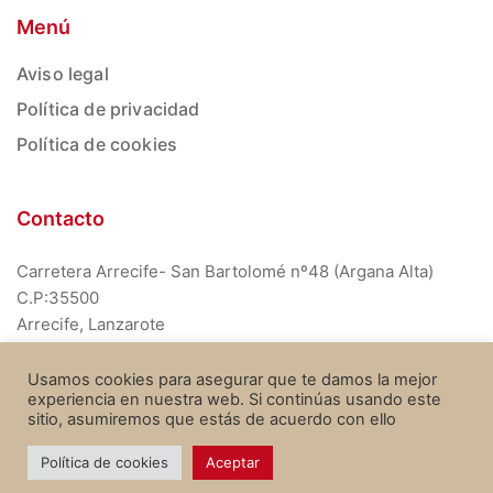
Menú
Aviso legal
Política de privacidad
Política de cookies
Contacto
Carretera Arrecife- San Bartolomé nº48 (Argana Alta)
C.P:35500
Arrecife, Lanzarote
928 804 834
Usamos cookies para asegurar que te damos la mejor
experiencia en nuestra web. Si continúas usando este
sitio, asumiremos que estás de acuerdo con ello
Política de cookies
Aceptar
Asociación Mararía. Todos los derechos reservados.