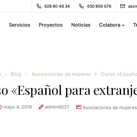
928 80 48 34
630 856 076
ascm
s
Servicios
Proyectos
Noticias
Colabora
T
a
Blog
Asociaciones de mujeres
Curso «Español
o «Español para extranj
mayo 4, 2018
admin6037
Asociaciones de mujeres