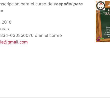
nscripción para el curso de «
español para
s»
e 2018
horas
4834-630856076 o en el correo
ria@gmail.com