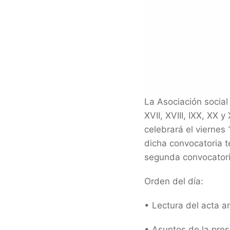
La Asociación social 
XVII, XVIII, IXX, XX
celebrará el vierne
dicha convocatoria t
segunda convocatori
Orden del día:
• Lectura del acta a
• Asuntos de la pres