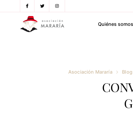
Quiénes somo
Asociación Mararía
Blog
CONV
G