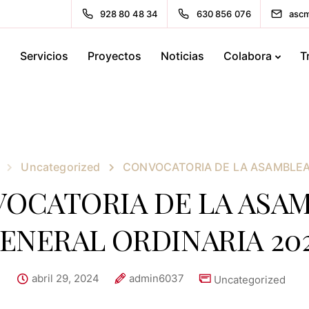
928 80 48 34
630 856 076
ascm
s
Servicios
Proyectos
Noticias
Colabora
T
Uncategorized
CONVOCATORIA DE LA ASAMBLEA
OCATORIA DE LA ASA
ENERAL ORDINARIA 20
abril 29, 2024
admin6037
Uncategorized