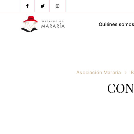
Quiénes somo
Asociación Mararía
B
CON