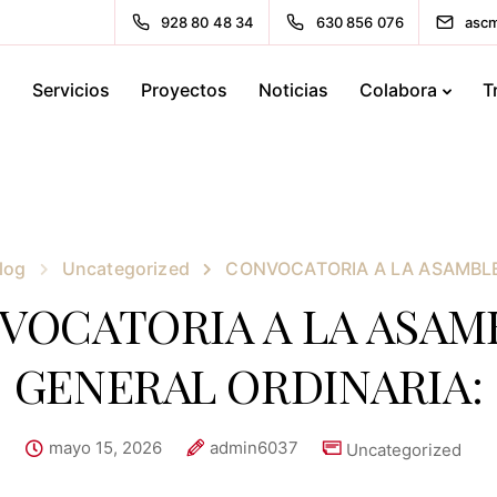
928 80 48 34
630 856 076
ascm
s
Servicios
Proyectos
Noticias
Colabora
T
log
Uncategorized
CONVOCATORIA A LA ASAMBLE
VOCATORIA A LA ASAM
GENERAL ORDINARIA:
mayo 15, 2026
admin6037
Uncategorized