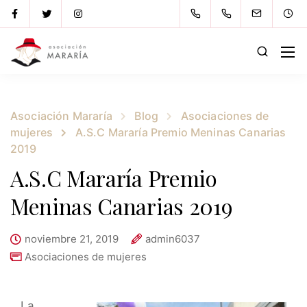
Asociación Mararía
Blog
Asociaciones de
mujeres
A.S.C Mararía Premio Meninas Canarias
2019
A.S.C Mararía Premio
Meninas Canarias 2019
noviembre 21, 2019
admin6037
Asociaciones de mujeres
La